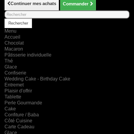
Continuer mes achats
Commander
Rechercher
Menu
Accueil
Chocolat
Macaron
Pâtisserie individuelle
Thé
Glace
Confiserie
Wedding Cake - Birthday Cake
Entremet
Plaisir d'offrir
Tablette
Perle Gourmande
Cake
Confiture / Baba
Côté Cuisine
Carte Cadeau
Glace