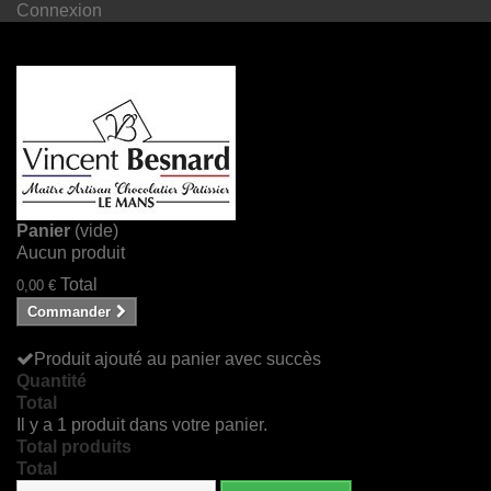
Connexion
Panier
(vide)
Aucun produit
Total
0,00 €
Commander
Produit ajouté au panier avec succès
Quantité
Total
Il y a 1 produit dans votre panier.
Total produits
Total