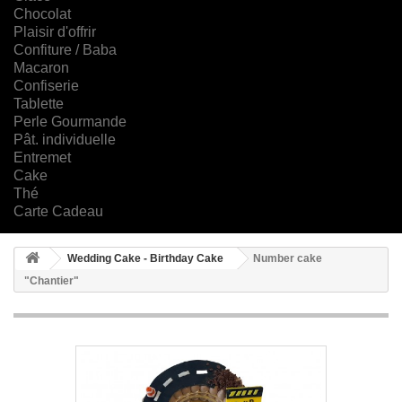
Chocolat
Plaisir d'offrir
Confiture / Baba
Macaron
Confiserie
Tablette
Perle Gourmande
Pât. individuelle
Entremet
Cake
Thé
Carte Cadeau
Wedding Cake - Birthday Cake
Number cake
"Chantier"