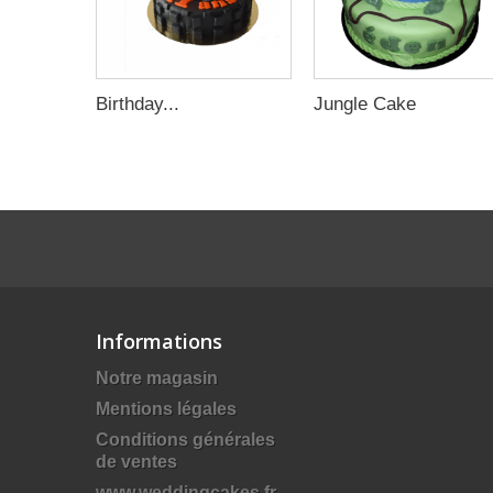
Birthday...
Jungle Cake
Informations
Notre magasin
Mentions légales
Conditions générales
de ventes
www.weddingcakes.fr