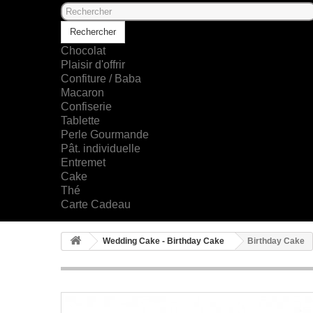
Rechercher
Chocolat
Plaisir d'offrir
Confiture / Baba
Macaron
Confiserie
Tablette
Perle Gourmande
Pât. individuelle
Entremet
Cake
Thé
Carte Cadeau
Wedding Cake - Birthday Cake
Birthday Cake