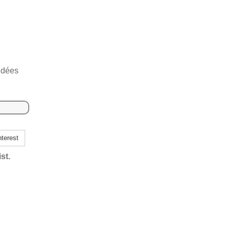
u
idées
terest
st.