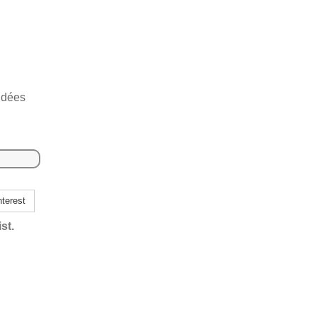
u
idées
terest
st.