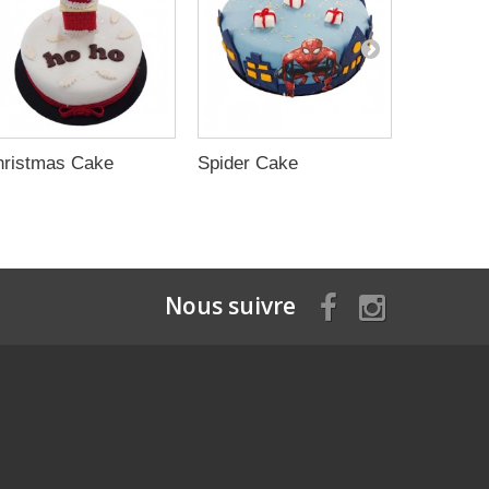
hristmas Cake
Spider Cake
Birthday
Nous suivre