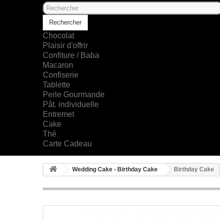
Rechercher
Chocolat
Plaisir d'offrir
Confiture / Baba
Macaron
Confiserie
Tablette
Perle Gourmande
Pât. individuelle
Entremet
Cake
Thé
Carte Cadeau
Wedding Cake - Birthday Cake
Birthday Cake