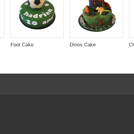
Foot Cake
Dinos Cake
C