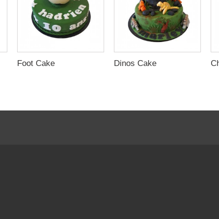
Foot Cake
Dinos Cake
C