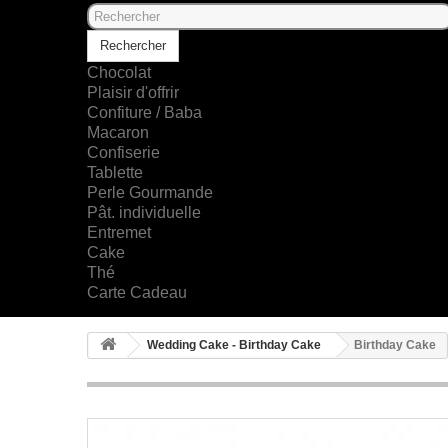
Rechercher
Chocolat
Plaisir d'offrir
Confiture / Baba
Macaron
Confiserie
Tablette
Perle Gourmande
Pât. individuelle
Entremet
Cake
Thé
Carte Cadeau
Wedding Cake - Birthday Cake
Birthday Cake