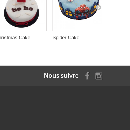
hristmas Cake
Spider Cake
Birthday
Nous suivre