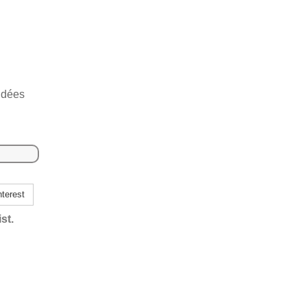
u
idées
terest
st.