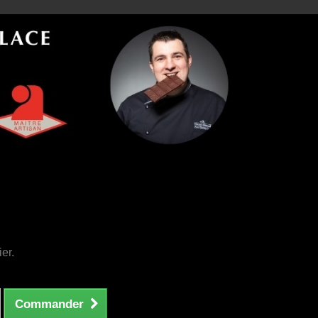
ier.
Commander