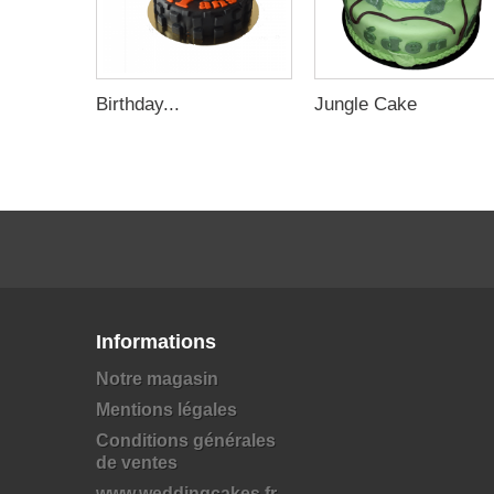
Birthday...
Jungle Cake
Informations
Notre magasin
Mentions légales
Conditions générales
de ventes
www.weddingcakes.fr