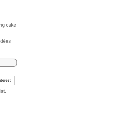
ing cake
idées
terest
st.