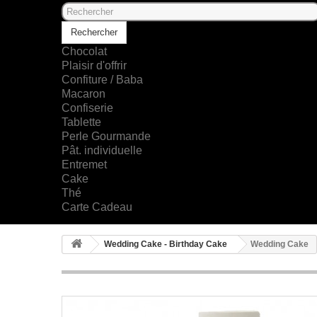
Rechercher
Chocolat
Plaisir d'offrir
Confiture / Baba
Macaron
Confiserie
Tablette
Perle Gourmande
Pât. individuelle
Entremet
Cake
Thé
Carte Cadeau
Wedding Cake - Birthday Cake
Wedding Cake