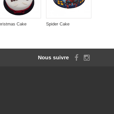
hristmas Cake
Spider Cake
Birthday
Nous suivre