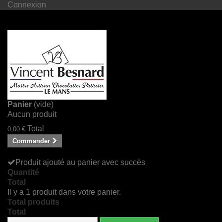
Connexion
Panier
(vide)
Aucun produit
Total
0,00 €
Commander
Produit ajouté au panier avec succès
Quantité
Total
Il y a 1 produit dans votre panier.
Total produits
Total