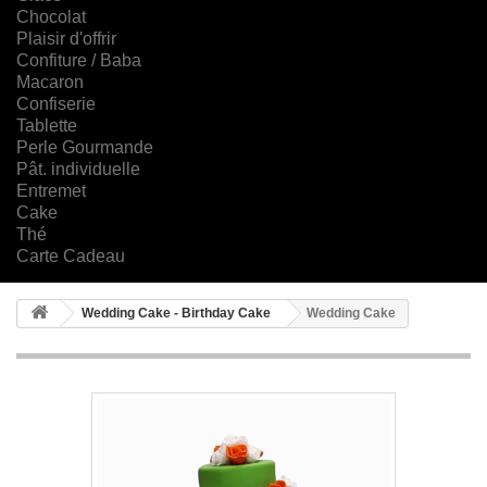
Chocolat
Plaisir d'offrir
Confiture / Baba
Macaron
Confiserie
Tablette
Perle Gourmande
Pât. individuelle
Entremet
Cake
Thé
Carte Cadeau
Wedding Cake - Birthday Cake
Wedding Cake