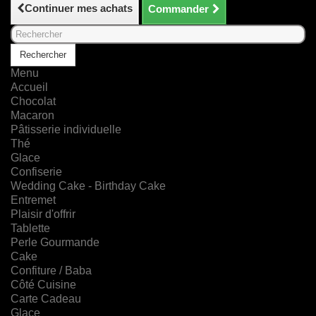
Continuer mes achats
Commander
Rechercher
Menu
Accueil
Chocolat
Macaron
Pâtisserie individuelle
Thé
Glace
Confiserie
Wedding Cake - Birthday Cake
Entremet
Plaisir d'offrir
Tablette
Perle Gourmande
Cake
Confiture / Baba
Côté Cuisine
Carte Cadeau
Glace