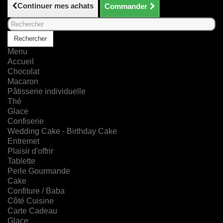
Continuer mes achats
Commander
Rechercher
Menu
Accueil
Chocolat
Macaron
Pâtisserie individuelle
Thé
Glace
Confiserie
Wedding Cake - Birthday Cake
Entremet
Plaisir d'offrir
Tablette
Perle Gourmande
Cake
Confiture / Baba
Côté Cuisine
Carte Cadeau
Glace