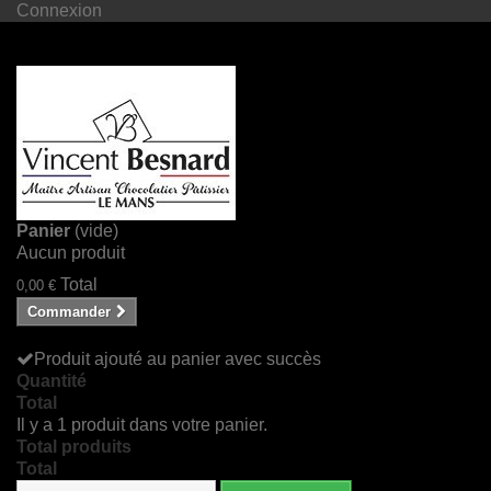
Connexion
Panier
(vide)
Aucun produit
Total
0,00 €
Commander
Produit ajouté au panier avec succès
Quantité
Total
Il y a 1 produit dans votre panier.
Total produits
Total