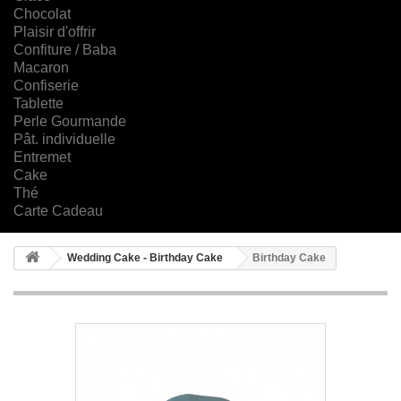
Chocolat
Plaisir d'offrir
Confiture / Baba
Macaron
Confiserie
Tablette
Perle Gourmande
Pât. individuelle
Entremet
Cake
Thé
Carte Cadeau
Wedding Cake - Birthday Cake
Birthday Cake