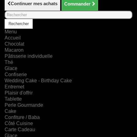
Continuer mes achats
Commander
Rechercher
Menu
Accueil
Chocolat
Macaron
Pâtisserie individuelle
Thé
Glace
Confiserie
Wedding Cake - Birthday Cake
Entremet
Plaisir d'offrir
Tablette
Perle Gourmande
Cake
Confiture / Baba
Côté Cuisine
Carte Cadeau
Glace