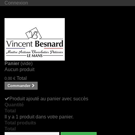
Connexion
Panier
(vide)
Aucun produit
Total
0,00 €
Commander
Produit ajouté au panier avec succès
Quantité
Total
Il y a 1 produit dans votre panier.
Total produits
Total