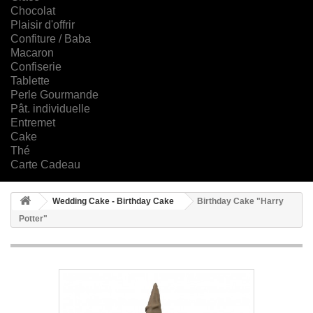
Chocolat
Plaisir d'offrir
Confiture / Baba
Macaron
Confiserie
Tablette
Perle Gourmande
Pât. individuelle
Entremet
Cake
Thé
Carte Cadeau
Wedding Cake - Birthday Cake
Birthday Cake "Harry
Potter"