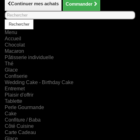
Continuer mes achats
Commander
Rechercher
Menu
Accueil
Chocolat
Macaron
Pâtisserie individuelle
Thé
Glace
Confiserie
Wedding Cake - Birthday Cake
Entremet
Plaisir d'offrir
Tablette
Perle Gourmande
Cake
Confiture / Baba
Côté Cuisine
Carte Cadeau
Glace