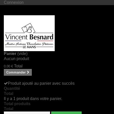
Connexion
Panier
(vide)
Aucun produit
Total
0,00 €
Commander
Produit ajouté au panier avec succès
Quantité
Total
Il y a 1 produit dans votre panier.
Total produits
Total