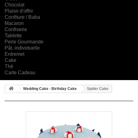
Chocolat
Plaisir d'offrir
Confiture / Baba
Macaron
Confiserie
Tablette
Perle Gourmande
Pât. individuelle
Entremet
Cake
Thé
Carte Cadeau
Wedding Cake - Birthday Cake
Spider Cake