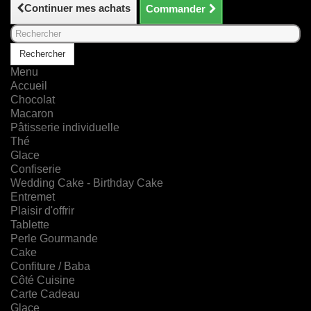
Continuer mes achats
Commander
Rechercher
Menu
Accueil
Chocolat
Macaron
Pâtisserie individuelle
Thé
Glace
Confiserie
Wedding Cake - Birthday Cake
Entremet
Plaisir d'offrir
Tablette
Perle Gourmande
Cake
Confiture / Baba
Côté Cuisine
Carte Cadeau
Glace