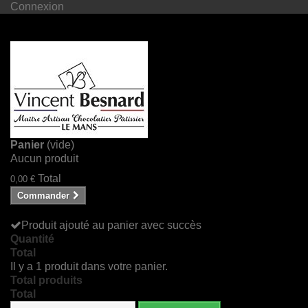
Connexion
Panier
(vide)
Aucun produit
Total
0,00 €
Commander
Produit ajouté au panier avec succès
Quantité
Total
Il y a 1 produit dans votre panier.
Total produits
Total