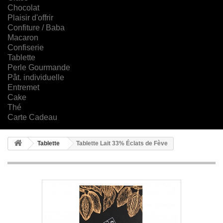
Chocolat
Plaisir d'offrir
Confiture / Baba
Macaron
Confiserie
Tablette
Perle Gourmande
Pât. individuelle
Entremet
Cake
Thé
Carte Cadeau
Tablette
Tablette Lait 33% Éclats de Fève