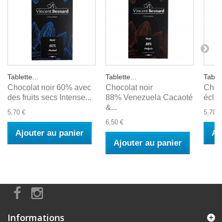
Tablette...
Tablette...
Tablet
Chocolat noir 60% avec
Chocolat noir
Choc
des fruits secs Intense...
88% Venezuela Cacaoté
éclat
&...
5,70 €
5,70 €
6,50 €
Ajouter au panier
Aj
Ajouter au panier
Informations